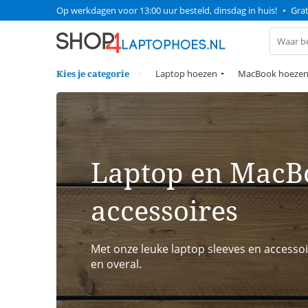
Op werkdagen voor 13:00 uur besteld, dinsdag in huis!
•
Grat
Kies je categorie
Laptop hoezen
MacBook hoeze
Laptop en MacB
accessoires
Met onze leuke laptop sleeves en accessoir
en overal.