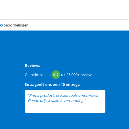
00
beoordelingen
Reviews
Gemiddeld een
9.2
uit
25.000+
reviews
Suuz
geeft ons een
10 en zegt:
"Prima product, precies zoals omschreven.
Goede prijs-kwaliteit verhouding."