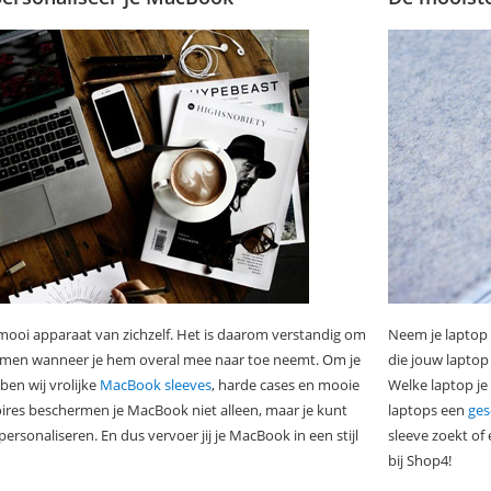
 mooi apparaat van zichzelf. Het is daarom verstandig om
Neem je laptop 
men wanneer je hem overal mee naar toe neemt. Om je
die jouw laptop
ben wij vrolijke
MacBook sleeves
, harde cases en mooie
Welke laptop je
ires beschermen je MacBook niet alleen, maar je kunt
laptops een
ges
ersonaliseren. En dus vervoer jij je MacBook in een stijl
sleeve zoekt of 
bij Shop4!