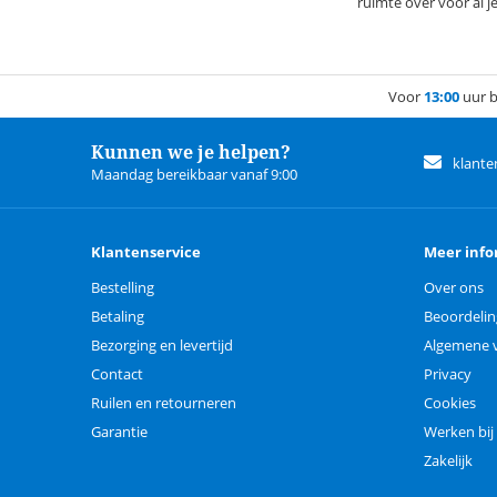
ruimte over voor al j
Voor
13:00
uur b
Kunnen we je helpen?
klante
Maandag bereikbaar vanaf 9:00
Klantenservice
Meer info
Bestelling
Over ons
Betaling
Beoordeli
Bezorging en levertijd
Algemene 
Contact
Privacy
Ruilen en retourneren
Cookies
Garantie
Werken bij
Zakelijk