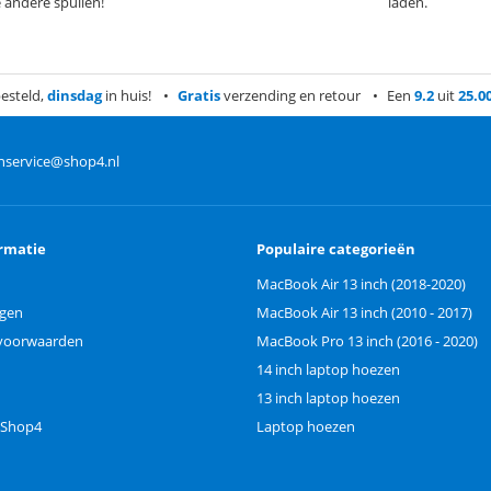
e andere spullen!
laden.
esteld,
dinsdag
in huis!
Gratis
verzending en retour
Een
9.2
uit
25.0
nservice@shop4.nl
rmatie
Populaire categorieën
MacBook Air 13 inch (2018-2020)
ngen
MacBook Air 13 inch (2010 - 2017)
voorwaarden
MacBook Pro 13 inch (2016 - 2020)
14 inch laptop hoezen
13 inch laptop hoezen
 Shop4
Laptop hoezen