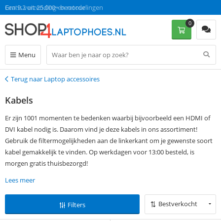
Gratis verzending en retour
Een 9.2 uit 25.000+ beoordelingen
0
Menu
Terug naar Laptop accessoires
Terug
Kabels
Er zijn 1001 momenten te bedenken waarbij bijvoorbeeld een HDMI of
DVI kabel nodig is. Daarom vind je deze kabels in ons assortiment!
Gebruik de filtermogelijkheden aan de linkerkant om je gewenste soort
kabel gemakkelijk te vinden. Op werkdagen voor 13:00 besteld, is
morgen gratis thuisbezorgd!
Lees meer
Bestverkocht
Filters