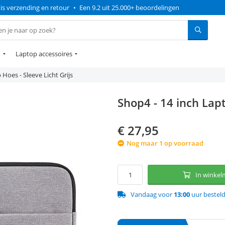
is verzending en retour
•
Een 9.2 uit 25.000+ beoordelingen
n
Laptop accessoires
Hoes - Sleeve Licht Grijs
Shop4 - 14 inch Lapt
€
27,95
Nog maar 1 op voorraad
In winke
Vandaag voor
13:00
uur bestel