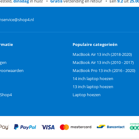
esteld,
dinsdag
in huis!
Gratis
verzending en retour
Een
9.2
uit
25.0
nservice@shop4.nl
rmatie
Populaire categorieën
MacBook Air 13 inch (2018-2020)
ngen
MacBook Air 13 inch (2010 - 2017)
voorwaarden
MacBook Pro 13 inch (2016 - 2020)
14 inch laptop hoezen
13 inch laptop hoezen
 Shop4
Laptop hoezen