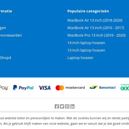
rmatie
Populaire categorieën
MacBook Air 13 inch (2018-2020)
ngen
MacBook Air 13 inch (2010 - 2017)
voorwaarden
MacBook Pro 13 inch (2016 - 2020)
14 inch laptop hoezen
13 inch laptop hoezen
 Shop4
Laptop hoezen
Beoordeling door klanten:
9.2
/
10
-
25000
beoordelingen
nze website beter en persoonlijker te maken. Met de cookies kunnen wij en derde part
© 2012-2026 Knaak Commerce B.V.
Als je gebruik blijft maken van onze website, gaan we er vanuit dat je dat goed vindt.