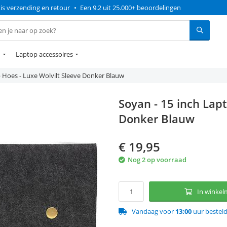
is verzending en retour
•
Een 9.2 uit 25.000+ beoordelingen
n
Laptop accessoires
p Hoes - Luxe Wolvilt Sleeve Donker Blauw
Soyan - 15 inch Lap
Donker Blauw
€
19,95
Nog 2 op voorraad
In winke
Vandaag voor
13:00
uur bestel