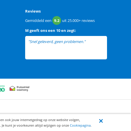
Reviews
Gemiddeld een
9.2
uit
25.000+
reviews
M
geeft ons een
10 en zegt:
"Snel geleverd, geen problemen."
ijen ook jouw internetgedrag op onze website volgen,
 Je kunt je voorkeuren altijd wijzigen op onze
Cookiepagina
.