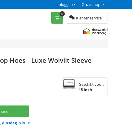
Inloggen
Onze shops
0
Klantenservice
top Hoes - Luxe Wolvilt Sleeve
Geschikt voor:
15 inch
lmand
d,
dinsdag
in huis!