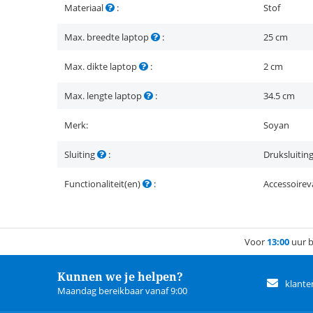
Materiaal
:
Stof
Max. breedte laptop
:
25 cm
Max. dikte laptop
:
2 cm
Max. lengte laptop
:
34.5 cm
Merk:
Soyan
Sluiting
:
Druksluitin
Functionaliteit(en)
:
Accessoirev
Voor
13:00
uur b
Kunnen we je helpen?
klante
Maandag bereikbaar vanaf 9:00