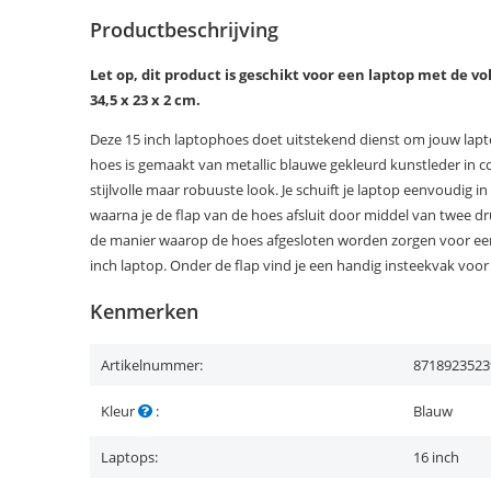
Productbeschrijving
Let op, dit product is geschikt voor een laptop met de
34,5 x 23 x 2 cm.
Deze 15 inch laptophoes doet uitstekend dienst om jouw la
hoes is gemaakt van metallic blauwe gekleurd kunstleder in co
stijlvolle maar robuuste look. Je schuift je laptop eenvoudig 
waarna je de flap van de hoes afsluit door middel van twee d
de manier waarop de hoes afgesloten worden zorgen voor e
inch laptop. Onder de flap vind je een handig insteekvak voor
Kenmerken
Artikelnummer:
8718923523
Kleur
:
Blauw
Laptops:
16 inch