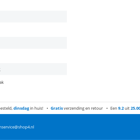
g
ak
esteld,
dinsdag
in huis!
Gratis
verzending en retour
Een
9.2
uit
25.0
nservice@shop4.nl