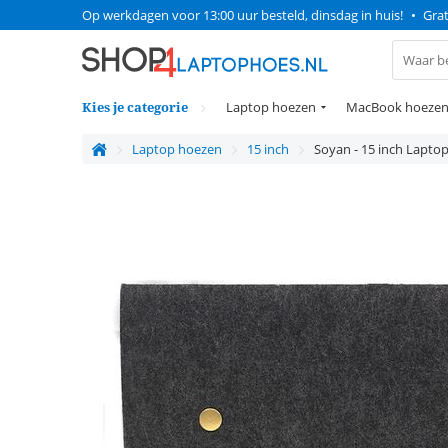
Op werkdagen voor 13:00 uur besteld, dinsdag in huis!
•
Grat
Kies je categorie
Laptop hoezen
MacBook hoeze
Laptop hoezen
15 inch
Soyan - 15 inch Lapto