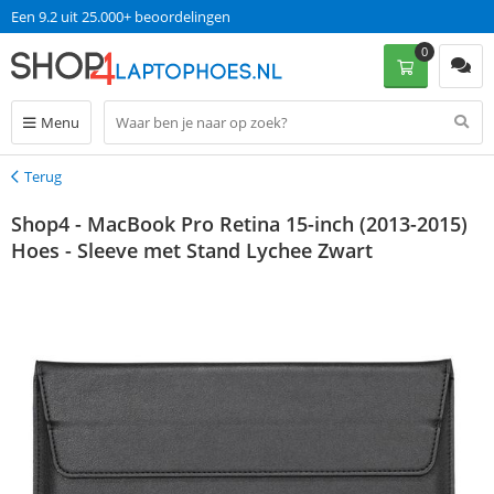
Een 9.2 uit 25.000+ beoordelingen
0
Menu
Terug
Terug
Shop4 - MacBook Pro Retina 15-inch (2013-2015)
Hoes - Sleeve met Stand Lychee Zwart