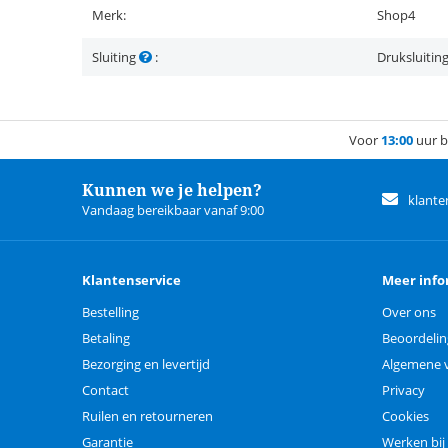
Merk:
Shop4
Sluiting
:
Druksluitin
Voor
13:00
uur b
Kunnen we je helpen?
klante
Vandaag bereikbaar vanaf 9:00
Klantenservice
Meer info
Bestelling
Over ons
Betaling
Beoordeli
Bezorging en levertijd
Algemene 
Contact
Privacy
Ruilen en retourneren
Cookies
Garantie
Werken bij