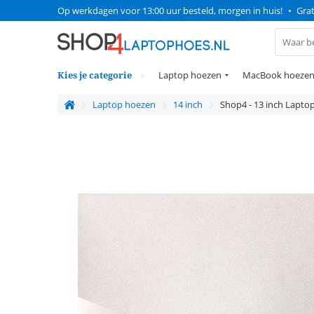
Op werkdagen voor 13:00 uur besteld, morgen in huis!
•
Grat
Kies je categorie
Laptop hoezen
MacBook hoeze
Laptop hoezen
14 inch
Shop4 - 13 inch Laptop