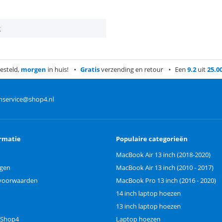
g
esteld,
morgen
in huis!
Gratis
verzending en retour
Een
9.2
uit
25.0
nservice@shop4.nl
rmatie
Populaire categorieën
MacBook Air 13 inch (2018-2020)
ngen
MacBook Air 13 inch (2010 - 2017)
voorwaarden
MacBook Pro 13 inch (2016 - 2020)
14 inch laptop hoezen
13 inch laptop hoezen
 Shop4
Laptop hoezen