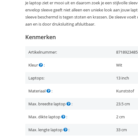
Je laptop ziet er mooi uit en daarom zoek je een stijlvolle sleev
envelop sleeve geeft niet alleen een unieke look aan jouw lap
sleeve beschermd is tegen stoten en krassen. De sleeve voelt 
aan en is door druksluiting afsluitbaar.
Kenmerken
Artikelnummer:
8718923485
Kleur
:
Wit
Laptops:
13 inch
Materiaal
:
Kunststof
Max. breedte laptop
:
23.5 cm
Max. dikte laptop
:
2 cm
Max. lengte laptop
:
33 cm