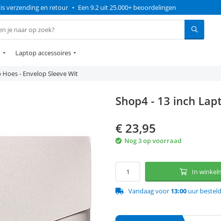
is verzending en retour
•
Een 9.2 uit 25.000+ beoordelingen
n
Laptop accessoires
 Hoes - Envelop Sleeve Wit
Shop4 - 13 inch Lap
€
23,95
Nog 3 op voorraad
In winke
Vandaag voor
13:00
uur bestel