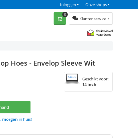
Inloggen
Onze shops
0
Klantenservice
top Hoes - Envelop Sleeve Wit
Geschikt voor:
14 inch
lmand
d,
morgen
in huis!