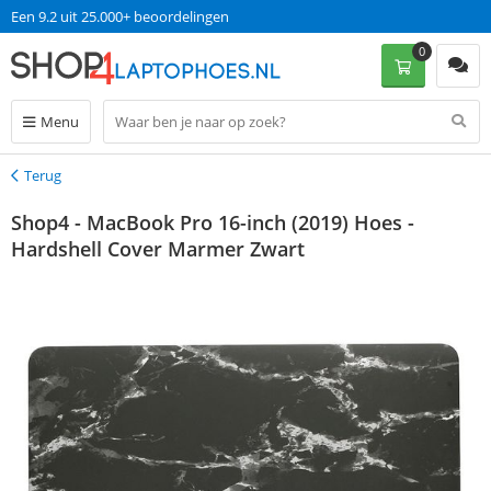
Een 9.2 uit 25.000+ beoordelingen
0
Menu
Terug
Terug
Shop4 - MacBook Pro 16-inch (2019) Hoes -
Hardshell Cover Marmer Zwart