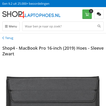
Een 9.2 uit 25.000+ beoordelingen
0
Menu
Terug
Terug
Shop4 - MacBook Pro 16-inch (2019) Hoes - Sleeve
Zwart