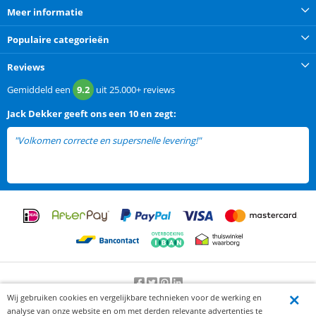
Meer informatie
Populaire categorieën
Reviews
Gemiddeld een
9.2
uit
25.000+
reviews
Jack Dekker
geeft ons een
10 en zegt:
"Volkomen correcte en supersnelle levering!"
Wij gebruiken cookies en vergelijkbare technieken voor de werking en
Beoordeling door klanten:
9.2
/
10
-
25000
beoordelingen
analyse van onze website en om met derden relevante advertenties te