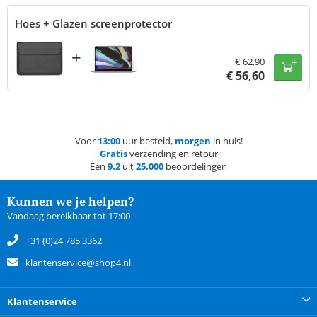
Hoes + Glazen screenprotector
+
€
62,90
€
56,60
Voor
13:00
uur besteld,
morgen
in huis!
Gratis
verzending en retour
Een
9.2
uit
25.000
beoordelingen
Kunnen we je helpen?
Vandaag bereikbaar tot 17:00
+31 (0)24 785 3362
klantenservice@shop4.nl
Klantenservice